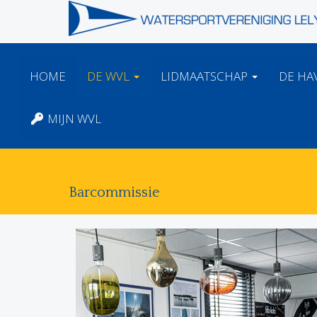
HOME
DE WVL
LIDMAATSCHAP
DE HA
MIJN WVL
Barcommissie