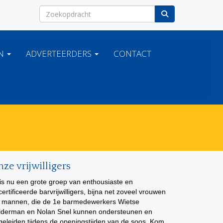
EN
ADVERTEERDERS
CONTACT
ze vrijwilligers
 is nu een grote groep van enthousiaste en
ertificeerde barvrijwilligers, bijna net zoveel vrouwen
s mannen, die de 1e barmedewerkers Wietse
lderman en Nolan Snel kunnen ondersteunen en
geleiden tijdens de openingstijden van de soos. Kom