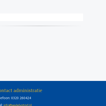
ntact administratie
lefoon: 0320 260424
il:
ofni
@wvlelystad.nl