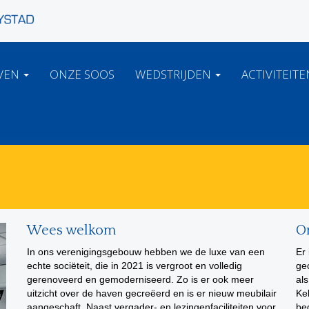
VEN
ONZE SOOS
WEDSTRIJDEN
ACTIVITEIT
Wees welkom
On
In ons verenigingsgebouw hebben we de luxe van een
Er
echte sociëteit, die in 2021 is vergroot en volledig
gec
gerenoveerd en gemoderniseerd. Zo is er ook meer
al
uitzicht over de haven gecreëerd en is er nieuw meubilair
Ke
aangeschaft. Naast vergader- en lezingenfaciliteiten voor
be