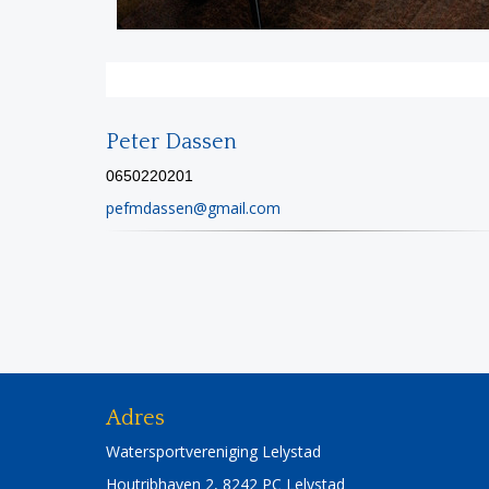
Peter Dassen
0650220201
nessadmfep
@gmail.com
Adres
Watersportvereniging Lelystad
Houtribhaven 2, 8242 PC Lelystad