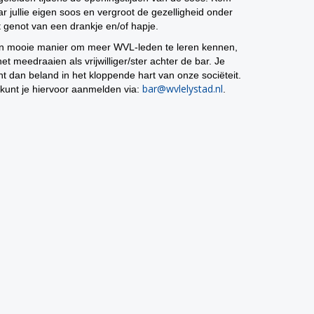
r jullie eigen soos en vergroot de gezelligheid onder
t genot van een drankje en/of hapje.
n mooie manier om meer WVL-leden te leren kennen,
het meedraaien als vrijwilliger/ster achter de bar. Je
nt dan beland in het kloppende hart van onze sociëteit.
rab
@wvlelystad.nl
 kunt je hiervoor aanmelden via:
.