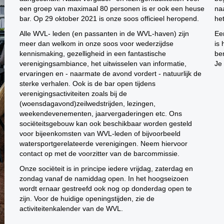
een groep van maximaal 80 personen is er ook een heuse
naa
bar. Op 29 oktober 2021 is onze soos officieel heropend.
he
Alle WVL- leden (en passanten in de WVL-haven) zijn
Ee
meer dan welkom in onze soos voor wederzijdse
is 
kennismaking, gezelligheid in een fantastische
be
verenigingsambiance, het uitwisselen van informatie,
Je
ervaringen en - naarmate de avond vordert - natuurlijk de
sterke verhalen. Ook is de bar open tijdens
verenigingsactiviteiten zoals bij de
(woensdagavond)zeilwedstrijden, lezingen,
weekendevenementen, jaarvergaderingen etc. Ons
sociëteitsgebouw kan ook beschikbaar worden gesteld
voor bijeenkomsten van WVL-leden of bijvoorbeeld
watersportgerelateerde verenigingen. Neem hiervoor
contact op met de voorzitter van de barcommissie.
Onze sociëteit is in principe iedere vrijdag, zaterdag en
zondag vanaf de namiddag open. In het hoogseizoen
wordt ernaar gestreefd ook nog op donderdag open te
zijn. Voor de huidige openingstijden, zie de
activiteitenkalender van de WVL.