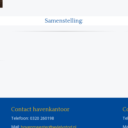
Samenstelling:
Contact havenkantoor
Co
Telefoon: 0320 260198
Te
Mail:
Ma
retseemnevah
@wvlelystad.nl