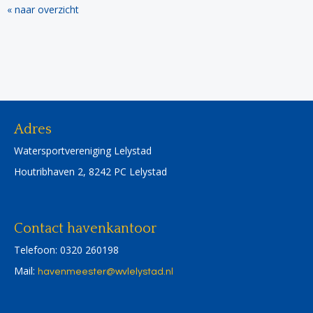
« naar overzicht
Adres
Watersportvereniging Lelystad
Houtribhaven 2, 8242 PC Lelystad
Contact havenkantoor
Telefoon: 0320 260198
Mail:
retseemnevah
@wvlelystad.nl