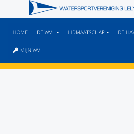
HOME
DE WVL
LIDMAATSCHAP
DE HA
MIJN WVL