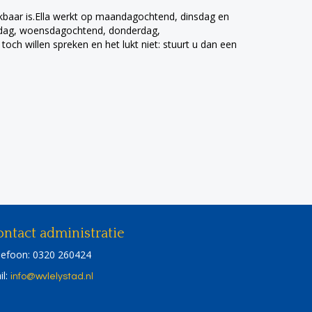
ikbaar is.Ella werkt op maandagochtend, dinsdag en
sdag, woensdagochtend, donderdag,
toch willen spreken en het lukt niet: stuurt u dan een
ntact administratie
lefoon: 0320 260424
il:
ofni
@wvlelystad.nl