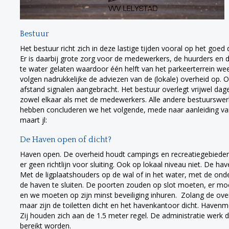
Bestuur
Het bestuur richt zich in deze lastige tijden vooral op het goed
Er is daarbij grote zorg voor de medewerkers, de huurders en de
te water gelaten waardoor één helft van het parkeerterrein we
volgen nadrukkelijke de adviezen van de (lokale) overheid op. 
afstand signalen aangebracht. Het bestuur overlegt vrijwel dag
zowel elkaar als met de medewerkers. Alle andere bestuurswe
hebben concluderen we het volgende, mede naar aanleiding van
maart jl:
De Haven open of dicht?
Haven open. De overheid houdt campings en recreatiegebieden 
er geen richtlijn voor sluiting. Ook op lokaal niveau niet. De 
Met de ligplaatshouders op de wal of in het water, met de ond
de haven te sluiten. De poorten zouden op slot moeten, er mo
en we moeten op zijn minst beveiliging inhuren. Zolang de ove
maar zijn de toiletten dicht en het havenkantoor dicht. Havenm
Zij houden zich aan de 1.5 meter regel. De administratie werk d
bereikt worden.