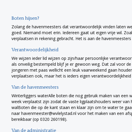
Boten hijsen?
Zolang de havenmeesters dat verantwoordelijk vinden laten we
goed. Niemand moet erin. Iedereen gaat uit eigen vrije wil. Z
verplaatsen in rekening gebracht. Het is aan de havenmeesters
Verantwoordelijkheid
We wijzen ieder lid wijzen op zijn/haar persoonlijke verantwoor
als onveilig bestempeld blijf je er gewoon weg. Dat zal voor d
jongeren met paas wellicht een leuk vaarweekend gaan houden.
verplaatsen ook, maar het is ieders eigen verantwoordelijkheid
Van de havenmeesters
Winterliggers waterAlle boten die nog gebruik maken van een 
week verplaatst zijn zodat de vaste ligplaatshouders weer van
walBoten die op de kant staan en klaar zijn om te water te ga
naar
retseemnevah
@wvlelystad.nl voor het maken van een af
bereikbaar (op 0320 260198).
Van de administratie