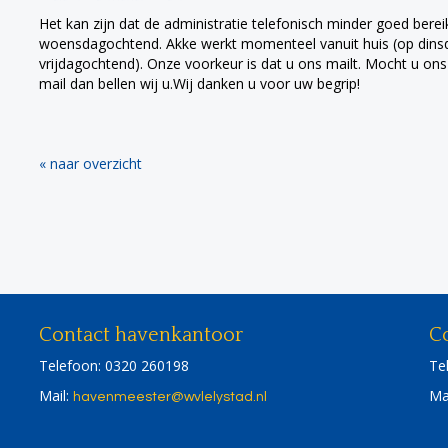
Het kan zijn dat de administratie telefonisch minder goed bere
woensdagochtend. Akke werkt momenteel vanuit huis (op din
vrijdagochtend). Onze voorkeur is dat u ons mailt. Mocht u ons 
mail dan bellen wij u.Wij danken u voor uw begrip!
« naar overzicht
Contact havenkantoor
Co
Telefoon: 0320 260198
Te
Mail:
Ma
retseemnevah
@wvlelystad.nl