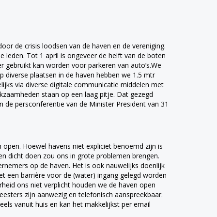
 door de crisis loodsen van de haven en de vereniging.
 leden. Tot 1 april is ongeveer de helft van de boten
er gebruikt kan worden voor parkeren van auto’s.We
Op diverse plaatsen in de haven hebben we 1.5 mtr
elijks via diverse digitale communicatie middelen met
rkzaamheden staan op een laag pitje. Dat gezegd
 de persconferentie van de Minister President van 31
open. Hoewel havens niet expliciet benoemd zijn is
haven dicht doen zou ons in grote problemen brengen.
ernemers op de haven. Het is ook nauwelijks doenlijk
et een barrière voor de (water) ingang gelegd worden
rheid ons niet verplicht houden we de haven open
eesters zijn aanwezig en telefonisch aanspreekbaar.
eels vanuit huis en kan het makkelijkst per email